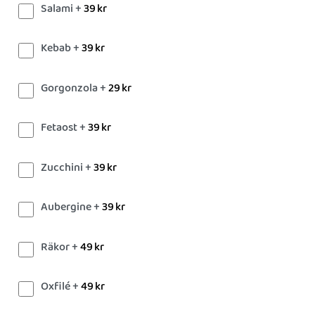
Salami +
39
kr
Kebab +
39
kr
Gorgonzola +
29
kr
Fetaost +
39
kr
Zucchini +
39
kr
Aubergine +
39
kr
Räkor +
49
kr
Oxfilé +
49
kr