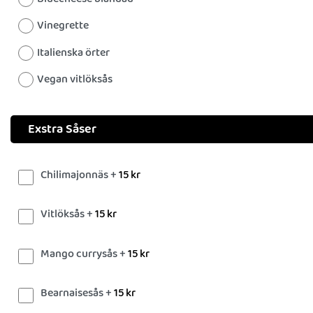
Vinegrette
Italienska örter
Vegan vitlöksås
Exstra Såser
Chilimajonnäs +
15
kr
Vitlöksås +
15
kr
Mango currysås +
15
kr
Bearnaisesås +
15
kr