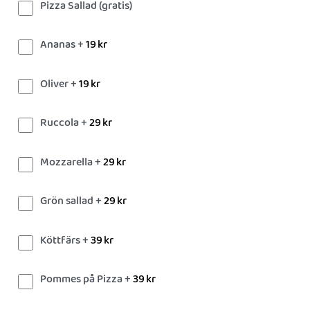
Pizza Sallad (gratis)
Ananas +
19
kr
Oliver +
19
kr
Ruccola +
29
kr
Mozzarella +
29
kr
Grön sallad +
29
kr
Köttfärs +
39
kr
Pommes på Pizza +
39
kr