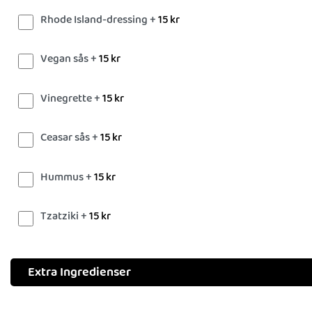
Rhode Island-dressing +
15
kr
Vegan sås +
15
kr
Vinegrette +
15
kr
Ceasar sås +
15
kr
Hummus +
15
kr
Tzatziki +
15
kr
Extra Ingredienser