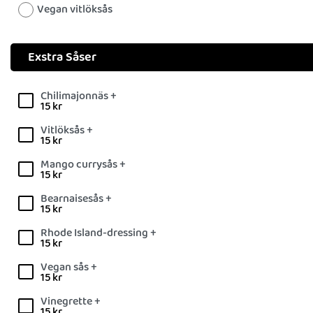
Vegan vitlöksås
Exstra Såser
Chilimajonnäs +
15
kr
Vitlöksås +
15
kr
Mango currysås +
15
kr
Bearnaisesås +
15
kr
Rhode Island-dressing +
15
kr
Vegan sås +
15
kr
Vinegrette +
15
kr