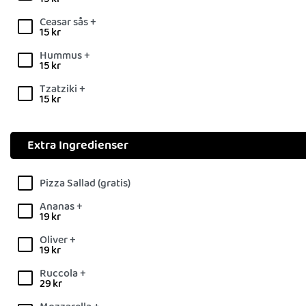
Ceasar sås +
15
kr
Hummus +
15
kr
Tzatziki +
15
kr
Extra Ingredienser
Pizza Sallad (gratis)
Ananas +
19
kr
Oliver +
19
kr
Ruccola +
29
kr