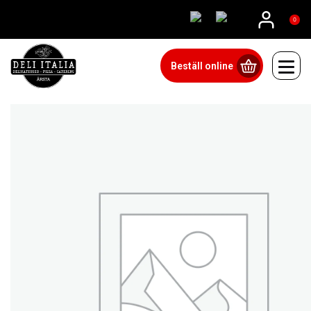
08815555
0
Beställ online