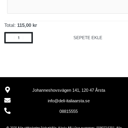
Total:
115,00 kr
SEPETE EKLE
Johanneshovsvägen 141, 120 47 Årsta
info@deli-italiaarsta.se
08815555
© 2025 Alla rättigheter förbehålls.
Köylu AB
| Org.nummer: 559027-5201. Alla