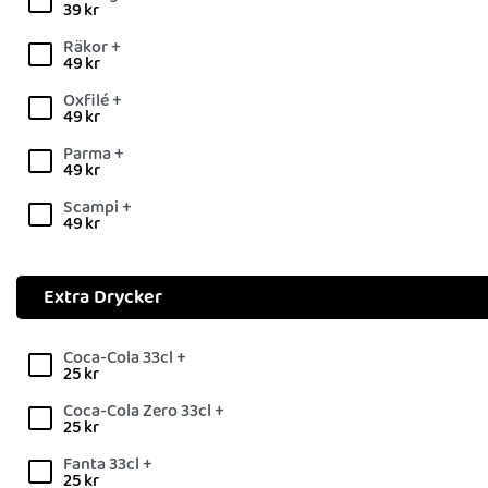
39
kr
Räkor +
49
kr
Oxfilé +
49
kr
Parma +
49
kr
Scampi +
49
kr
Extra Drycker
Coca-Cola 33cl +
25
kr
Coca-Cola Zero 33cl +
25
kr
Fanta 33cl +
25
kr