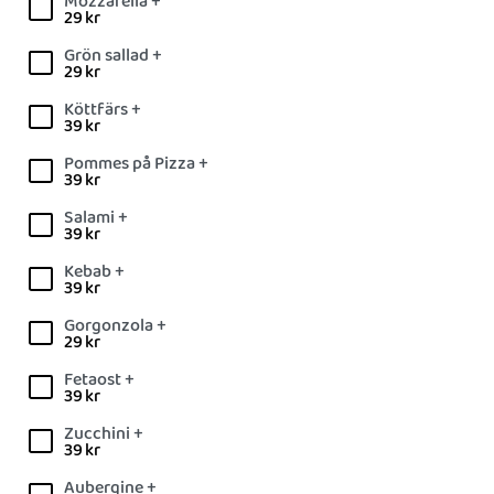
Mozzarella +
29
kr
Grön sallad +
29
kr
Köttfärs +
39
kr
Pommes på Pizza +
39
kr
Salami +
39
kr
Kebab +
39
kr
Gorgonzola +
29
kr
Fetaost +
39
kr
Zucchini +
39
kr
Aubergine +