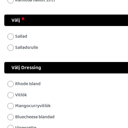
Ramlösa hallon 33 cl
Välj
Sallad
Salladsrulle
Välj Dressing
Rhode Island
Vitlök
Mangocurryvitlök
Bluecheese blandad
Vinegrette