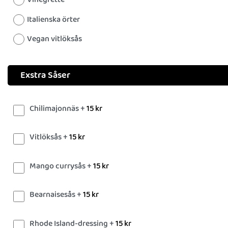
Italienska örter
Vegan vitlöksås
Exstra Såser
Chilimajonnäs +
15
kr
Vitlöksås +
15
kr
Mango currysås +
15
kr
Bearnaisesås +
15
kr
Rhode Island-dressing +
15
kr