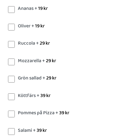
Ananas +
19
kr
Oliver +
19
kr
Ruccola +
29
kr
Mozzarella +
29
kr
Grön sallad +
29
kr
Köttfärs +
39
kr
Pommes på Pizza +
39
kr
Salami +
39
kr