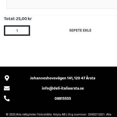
Total:
25,00 kr
SEPETE EKLE
Johanneshovsvägen 141, 120 47 Årsta
info@deli-italiaarsta.se
08815555
© 2025 Alla rättigheter förbehålls.
Köylu AB
| Org.nummer: 559027-5201. Alla