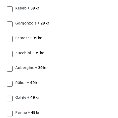
Kebab +
39
kr
Gorgonzola +
29
kr
Fetaost +
39
kr
Zucchini +
39
kr
Aubergine +
39
kr
Räkor +
49
kr
Oxfilé +
49
kr
Parma +
49
kr