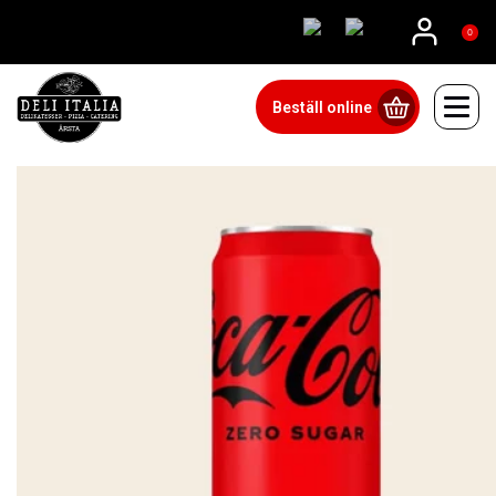
08815555
0
Beställ online