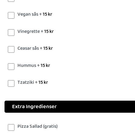
Vegan sås +
15
kr
Vinegrette +
15
kr
Ceasar sås +
15
kr
Hummus +
15
kr
Tzatziki +
15
kr
Extra Ingredienser
Pizza Sallad (gratis)