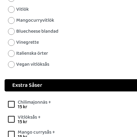
Vitlök
Mangocurryvitlök
Bluecheese blandad
Vinegrette
Italienska örter
Vegan vitlöksås
Exstra Såser
Chilimajonnäs +
15
kr
Vitlöksås +
15
kr
Mango currysås +
15
kr