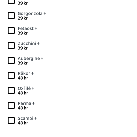
39
kr
Gorgonzola +
29
kr
Fetaost +
39
kr
Zucchini +
39
kr
Aubergine +
39
kr
Räkor +
49
kr
Oxfilé +
49
kr
Parma +
49
kr
Scampi +
49
kr