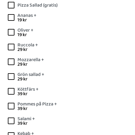
Pizza Sallad (gratis)
Ananas +
19
kr
Oliver +
19
kr
Ruccola +
29
kr
Mozzarella +
29
kr
Grön sallad +
29
kr
Köttfärs +
39
kr
Pommes på Pizza +
39
kr
Salami +
39
kr
Kebab +