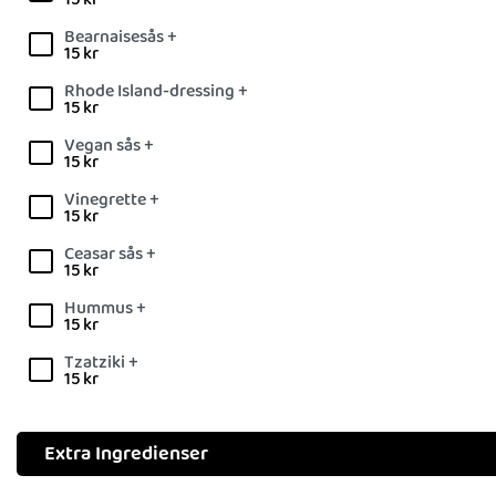
Bearnaisesås +
15
kr
Rhode Island-dressing +
15
kr
Vegan sås +
15
kr
Vinegrette +
15
kr
Ceasar sås +
15
kr
Hummus +
15
kr
Tzatziki +
15
kr
Extra Ingredienser