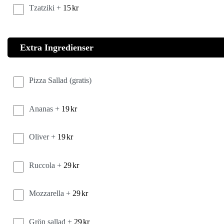
Tzatziki +
15
kr
Extra Ingredienser
Pizza Sallad (gratis)
Ananas +
19
kr
Oliver +
19
kr
Ruccola +
29
kr
Mozzarella +
29
kr
Grön sallad +
29
kr