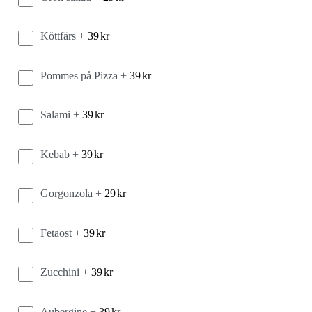
Köttfärs +
39
kr
Pommes på Pizza +
39
kr
Salami +
39
kr
Kebab +
39
kr
Gorgonzola +
29
kr
Fetaost +
39
kr
Zucchini +
39
kr
Aubergine +
39
kr