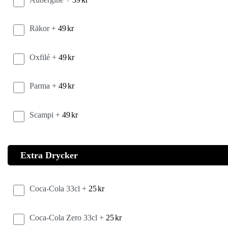
Räkor +
49
kr
Oxfilé +
49
kr
Parma +
49
kr
Scampi +
49
kr
Extra Drycker
Coca-Cola 33cl +
25
kr
Coca-Cola Zero 33cl +
25
kr