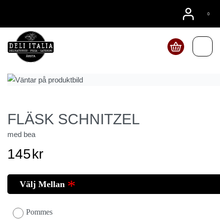
08815555
0
Beställ online
FLÄSK SCHNITZEL
med bea
145
kr
Välj Mellan
Pommes