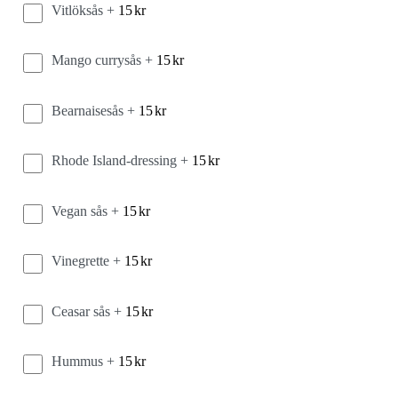
Vitlöksås +
15
kr
Mango currysås +
15
kr
Bearnaisesås +
15
kr
Rhode Island-dressing +
15
kr
Vegan sås +
15
kr
Vinegrette +
15
kr
Ceasar sås +
15
kr
Hummus +
15
kr