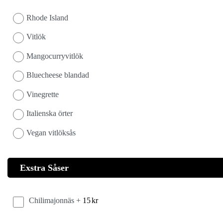
Rhode Island
Vitlök
Mangocurryvitlök
Bluecheese blandad
Vinegrette
Italienska örter
Vegan vitlöksås
Exstra Såser
Chilimajonnäs +
15
kr