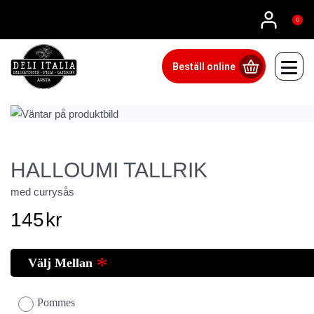
08815555
0
Beställ online
HALLOUMI TALLRIK
med currysås
145
kr
Välj Mellan
Pommes