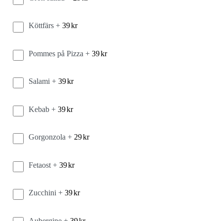
Köttfärs +
39
kr
Pommes på Pizza +
39
kr
Salami +
39
kr
Kebab +
39
kr
Gorgonzola +
29
kr
Fetaost +
39
kr
Zucchini +
39
kr
Aubergine +
39
kr