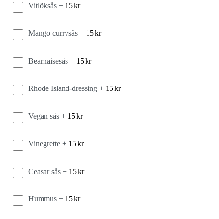
Vitlöksås +
15
kr
Mango currysås +
15
kr
Bearnaisesås +
15
kr
Rhode Island-dressing +
15
kr
Vegan sås +
15
kr
Vinegrette +
15
kr
Ceasar sås +
15
kr
Hummus +
15
kr