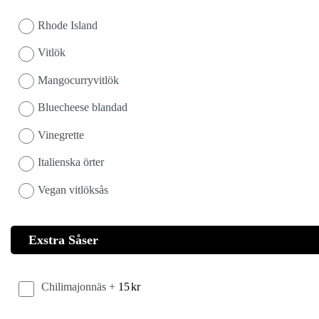
Rhode Island
Vitlök
Mangocurryvitlök
Bluecheese blandad
Vinegrette
Italienska örter
Vegan vitlöksås
Exstra Såser
Chilimajonnäs +
15
kr