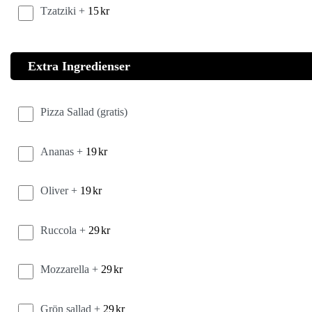
Tzatziki +
15
kr
Extra Ingredienser
Pizza Sallad (gratis)
Ananas +
19
kr
Oliver +
19
kr
Ruccola +
29
kr
Mozzarella +
29
kr
Grön sallad +
29
kr