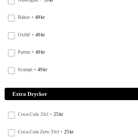
Räkor +
49
kr
Oxfilé +
49
kr
Parma +
49
kr
Scampi +
49
kr
Extra Drycker
Coca-Cola 33cl +
25
kr
Coca-Cola Zero 33cl +
25
kr