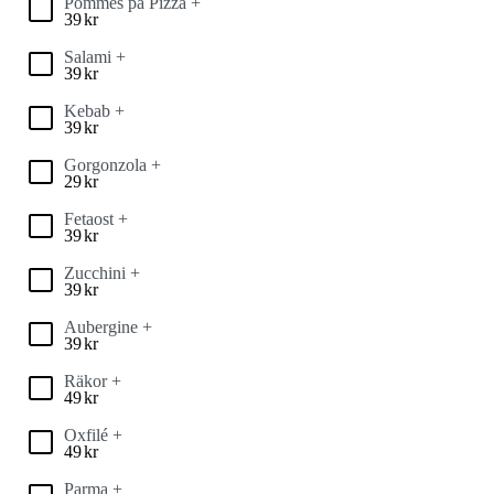
Pommes på Pizza +
39
kr
Salami +
39
kr
Kebab +
39
kr
Gorgonzola +
29
kr
Fetaost +
39
kr
Zucchini +
39
kr
Aubergine +
39
kr
Räkor +
49
kr
Oxfilé +
49
kr
Parma +