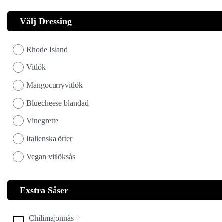
Välj Dressing
Rhode Island
Vitlök
Mangocurryvitlök
Bluecheese blandad
Vinegrette
Italienska örter
Vegan vitlöksås
Exstra Såser
Chilimajonnäs +