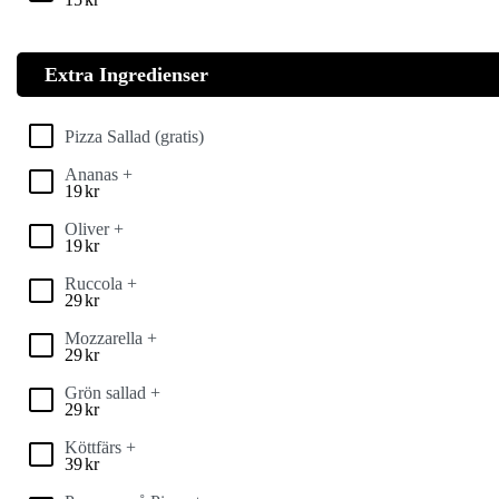
Extra Ingredienser
Pizza Sallad (gratis)
Ananas +
19
kr
Oliver +
19
kr
Ruccola +
29
kr
Mozzarella +
29
kr
Grön sallad +
29
kr
Köttfärs +
39
kr