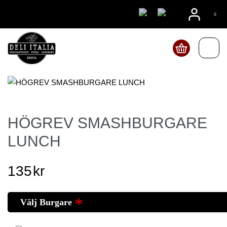
08815555
0
Beställ online
HÖGREV SMASHBURGARE
LUNCH
135
kr
Välj Burgare