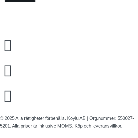
Johanneshovsvägen 141, 120 47 Årsta
info@deli-italiaarsta.se
08815555
© 2025 Alla rättigheter förbehålls.
Köylu AB
| Org.nummer: 559027-
5201. Alla priser är inklusive MOMS. Köp och leveransvillkor.