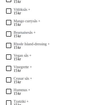
15
kr
Vitlöksås +
15
kr
Mango currysås +
15
kr
Bearnaisesås +
15
kr
Rhode Island-dressing +
15
kr
Vegan sås +
15
kr
Vinegrette +
15
kr
Ceasar sås +
15
kr
Hummus +
15
kr
Tzatziki +
15
kr