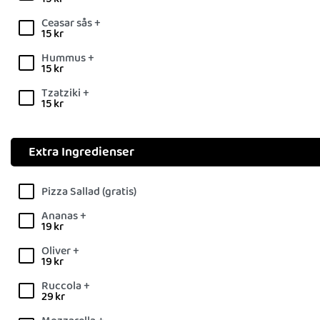
Ceasar sås +
15
kr
Hummus +
15
kr
Tzatziki +
15
kr
Extra Ingredienser
Pizza Sallad (gratis)
Ananas +
19
kr
Oliver +
19
kr
Ruccola +
29
kr