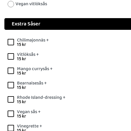
Vegan vitlöksås
Exstra Såser
Chilimajonnäs +
15
kr
Vitlöksås +
15
kr
Mango currysås +
15
kr
Bearnaisesås +
15
kr
Rhode Island-dressing +
15
kr
Vegan sås +
15
kr
Vinegrette +
15
kr