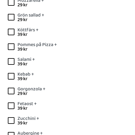
Mozzarella +
29
kr
Grön sallad +
29
kr
Köttfärs +
39
kr
Pommes på Pizza +
39
kr
Salami +
39
kr
Kebab +
39
kr
Gorgonzola +
29
kr
Fetaost +
39
kr
Zucchini +
39
kr
Aubergine +