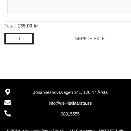
Total:
135,00 kr
SEPETE EKLE
Johanneshovsvägen 141, 120 47 Årsta
info@deli-italiaarsta.se
08815555
© 2025 Alla rättigheter förbehålls.
Köylu AB
| Org.nummer: 559027-5201. Alla