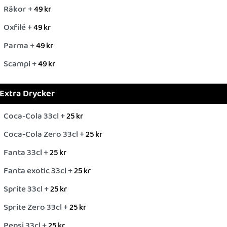
Räkor +
49
kr
Oxfilé +
49
kr
Parma +
49
kr
Scampi +
49
kr
Extra Drycker
Coca-Cola 33cl +
25
kr
Coca-Cola Zero 33cl +
25
kr
Fanta 33cl +
25
kr
Fanta exotic 33cl +
25
kr
Sprite 33cl +
25
kr
Sprite Zero 33cl +
25
kr
Pepsi 33cl +
25
kr