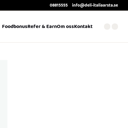
08815555
info@deli-italiaarsta.se
Foodbonus
Refer & Earn
Om oss
Kontakt