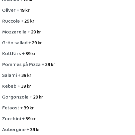
Oliver +
19
kr
Ruccola +
29
kr
Mozzarella +
29
kr
Grön sallad +
29
kr
Köttfärs +
39
kr
Pommes på Pizza +
39
kr
Salami +
39
kr
Kebab +
39
kr
Gorgonzola +
29
kr
Fetaost +
39
kr
Zucchini +
39
kr
Aubergine +
39
kr