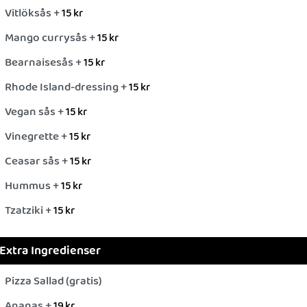
Vitlöksås +
15
kr
Mango currysås +
15
kr
Bearnaisesås +
15
kr
Rhode Island-dressing +
15
kr
Vegan sås +
15
kr
Vinegrette +
15
kr
Ceasar sås +
15
kr
Hummus +
15
kr
Tzatziki +
15
kr
Extra Ingredienser
Pizza Sallad (gratis)
Ananas +
19
kr