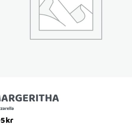
ARGERITHA
zarella
05
kr