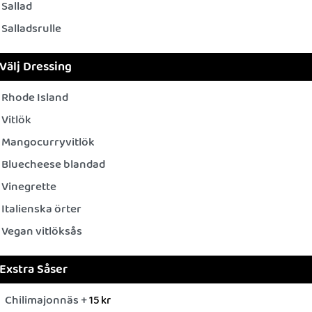
Sallad
Salladsrulle
Välj Dressing
Rhode Island
Vitlök
Mangocurryvitlök
Bluecheese blandad
Vinegrette
Italienska örter
Vegan vitlöksås
Exstra Såser
Chilimajonnäs +
15
kr