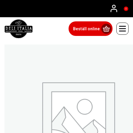
08815555
0
Beställ online