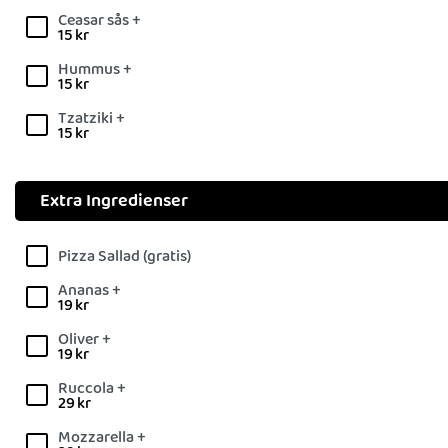
Ceasar sås +
15
kr
Hummus +
15
kr
Tzatziki +
15
kr
Extra Ingredienser
Pizza Sallad (gratis)
Ananas +
19
kr
Oliver +
19
kr
Ruccola +
29
kr
Mozzarella +