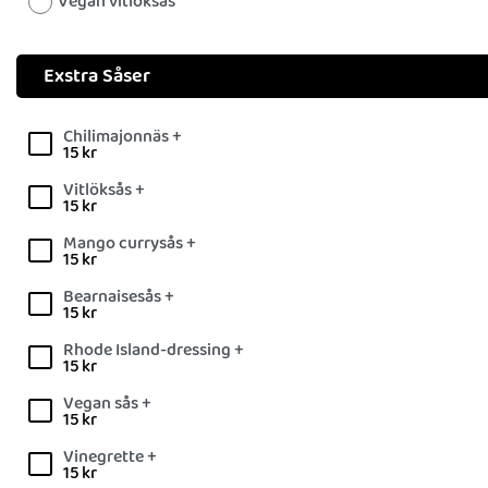
Vegan vitlöksås
Exstra Såser
Chilimajonnäs +
15
kr
Vitlöksås +
15
kr
Mango currysås +
15
kr
Bearnaisesås +
15
kr
Rhode Island-dressing +
15
kr
Vegan sås +
15
kr
Vinegrette +
15
kr