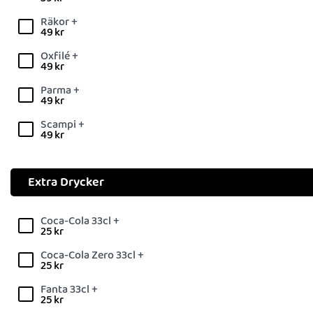
Räkor +
49
kr
Oxfilé +
49
kr
Parma +
49
kr
Scampi +
49
kr
Extra Drycker
Coca-Cola 33cl +
25
kr
Coca-Cola Zero 33cl +
25
kr
Fanta 33cl +
25
kr