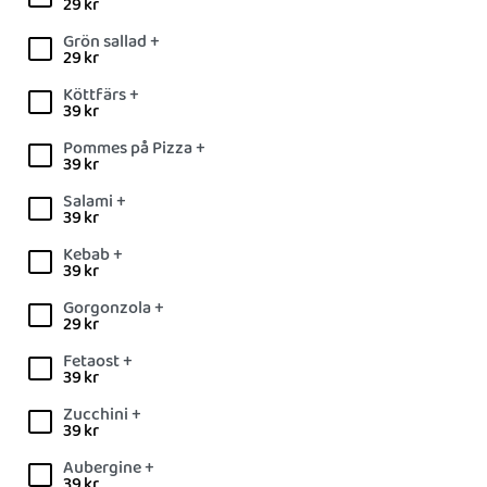
29
kr
Grön sallad +
29
kr
Köttfärs +
39
kr
Pommes på Pizza +
39
kr
Salami +
39
kr
Kebab +
39
kr
Gorgonzola +
29
kr
Fetaost +
39
kr
Zucchini +
39
kr
Aubergine +
39
kr