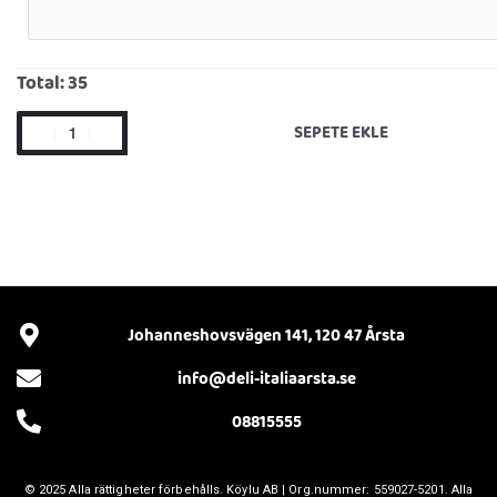
Total:
35
SEPETE EKLE
Johanneshovsvägen 141, 120 47 Årsta
info@deli-italiaarsta.se
08815555
© 2025 Alla rättigheter förbehålls.
Köylu AB
| Org.nummer: 559027-5201. Alla