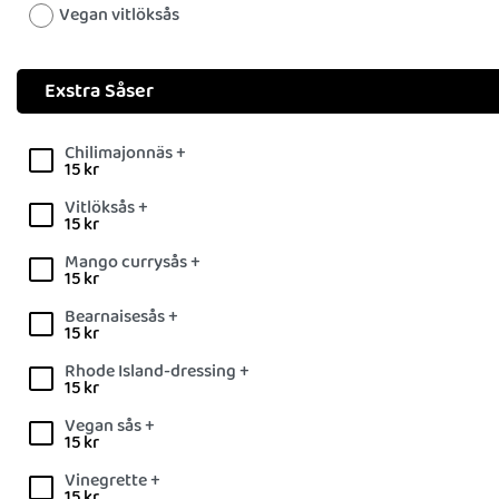
Vegan vitlöksås
Exstra Såser
Chilimajonnäs +
15
kr
Vitlöksås +
15
kr
Mango currysås +
15
kr
Bearnaisesås +
15
kr
Rhode Island-dressing +
15
kr
Vegan sås +
15
kr
Vinegrette +
15
kr