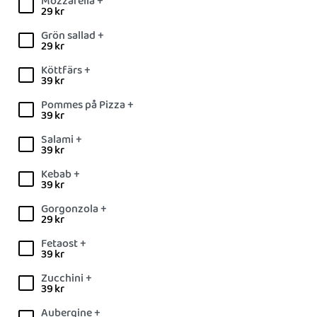
Mozzarella +
29
kr
Grön sallad +
29
kr
Köttfärs +
39
kr
Pommes på Pizza +
39
kr
Salami +
39
kr
Kebab +
39
kr
Gorgonzola +
29
kr
Fetaost +
39
kr
Zucchini +
39
kr
Aubergine +