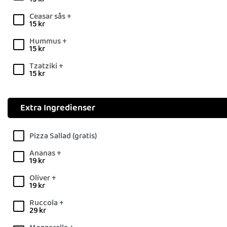
Ceasar sås +
15
kr
Hummus +
15
kr
Tzatziki +
15
kr
Extra Ingredienser
Pizza Sallad (gratis)
Ananas +
19
kr
Oliver +
19
kr
Ruccola +
29
kr