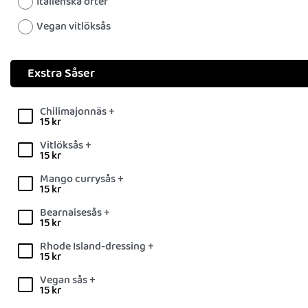
Italienska örter
Vegan vitlöksås
Exstra Såser
Chilimajonnäs +
15
kr
Vitlöksås +
15
kr
Mango currysås +
15
kr
Bearnaisesås +
15
kr
Rhode Island-dressing +
15
kr
Vegan sås +
15
kr