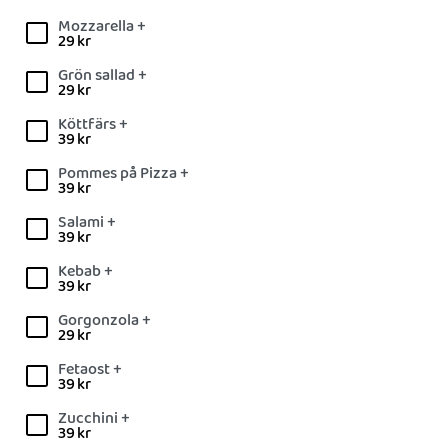
Mozzarella +
29
kr
Grön sallad +
29
kr
Köttfärs +
39
kr
Pommes på Pizza +
39
kr
Salami +
39
kr
Kebab +
39
kr
Gorgonzola +
29
kr
Fetaost +
39
kr
Zucchini +
39
kr