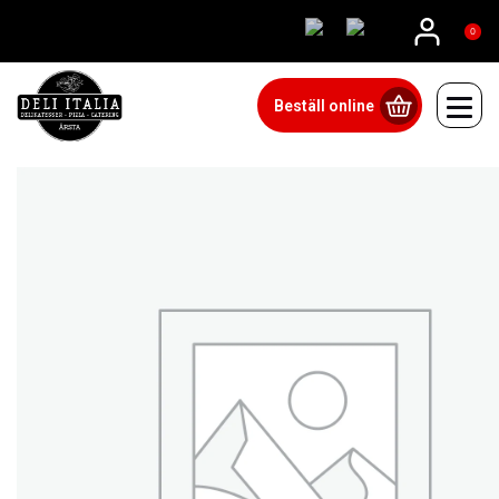
08815555
0
Beställ online