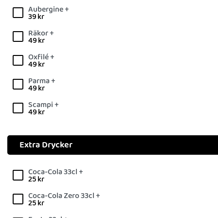
Aubergine +
39
kr
Räkor +
49
kr
Oxfilé +
49
kr
Parma +
49
kr
Scampi +
49
kr
Extra Drycker
Coca-Cola 33cl +
25
kr
Coca-Cola Zero 33cl +
25
kr