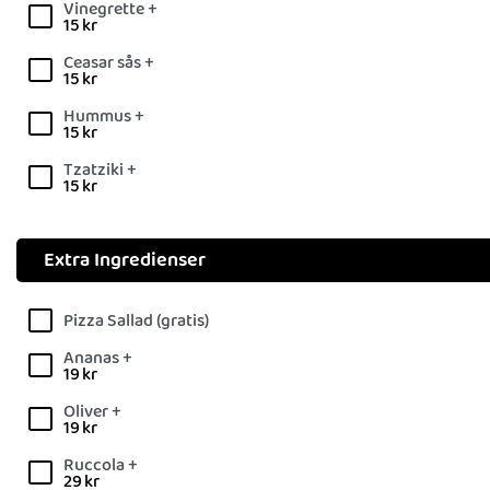
Vinegrette +
15
kr
Ceasar sås +
15
kr
Hummus +
15
kr
Tzatziki +
15
kr
Extra Ingredienser
Pizza Sallad (gratis)
Ananas +
19
kr
Oliver +
19
kr
Ruccola +
29
kr