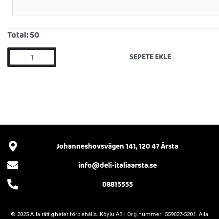
Total:
50
SEPETE EKLE
Johanneshovsvägen 141, 120 47 Årsta
info@deli-italiaarsta.se
08815555
© 2025 Alla rättigheter förbehålls.
Köylu AB
| Org.nummer: 559027-5201. Alla