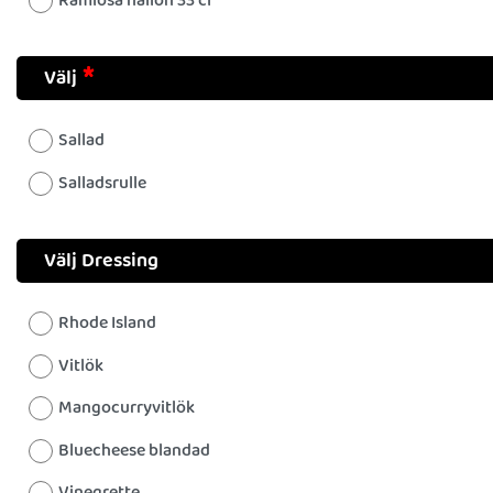
Ramlösa hallon 33 cl
Välj
Sallad
Salladsrulle
Välj Dressing
Rhode Island
Vitlök
Mangocurryvitlök
Bluecheese blandad
Vinegrette