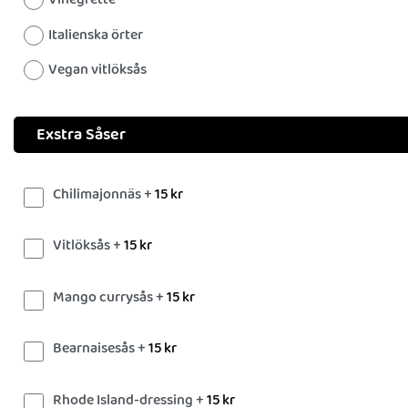
Italienska örter
Vegan vitlöksås
Exstra Såser
Chilimajonnäs +
15
kr
Vitlöksås +
15
kr
Mango currysås +
15
kr
Bearnaisesås +
15
kr
Rhode Island-dressing +
15
kr