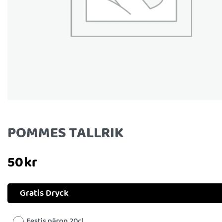
POMMES TALLRIK
50
kr
Gratis Dryck
Festis päron 20cl