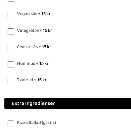
Vegan sås +
15
kr
Vinegrette +
15
kr
Ceasar sås +
15
kr
Hummus +
15
kr
Tzatziki +
15
kr
Extra Ingredienser
Pizza Sallad (gratis)