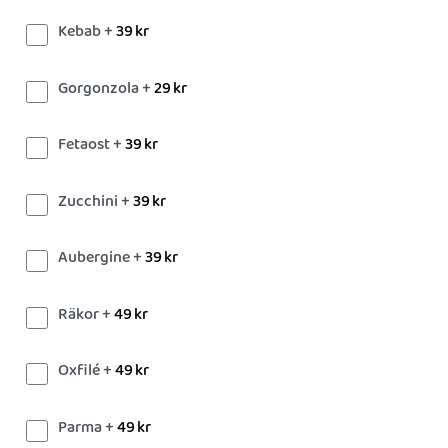
Kebab +
39
kr
Gorgonzola +
29
kr
Fetaost +
39
kr
Zucchini +
39
kr
Aubergine +
39
kr
Räkor +
49
kr
Oxfilé +
49
kr
Parma +
49
kr