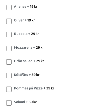
Ananas +
19
kr
Oliver +
19
kr
Ruccola +
29
kr
Mozzarella +
29
kr
Grön sallad +
29
kr
Köttfärs +
39
kr
Pommes på Pizza +
39
kr
Salami +
39
kr