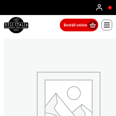
08815555
0
Beställ online