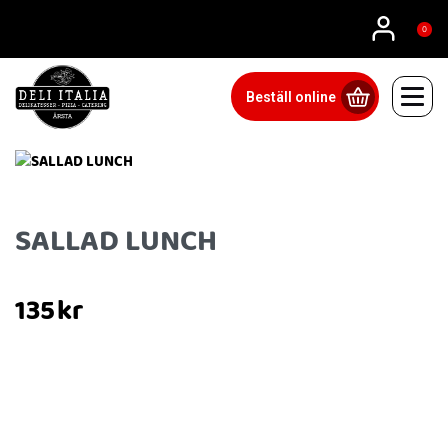
08815555
0
Beställ online
SALLAD LUNCH
135
kr