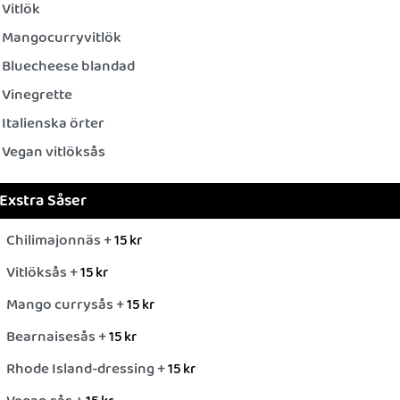
Vitlök
Mangocurryvitlök
Bluecheese blandad
Vinegrette
Italienska örter
Vegan vitlöksås
Exstra Såser
Chilimajonnäs +
15
kr
Vitlöksås +
15
kr
Mango currysås +
15
kr
Bearnaisesås +
15
kr
Rhode Island-dressing +
15
kr