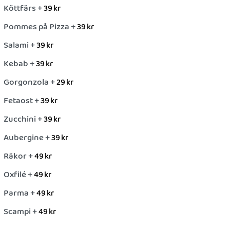
Köttfärs +
39
kr
Pommes på Pizza +
39
kr
Salami +
39
kr
Kebab +
39
kr
Gorgonzola +
29
kr
Fetaost +
39
kr
Zucchini +
39
kr
Aubergine +
39
kr
Räkor +
49
kr
Oxfilé +
49
kr
Parma +
49
kr
Scampi +
49
kr