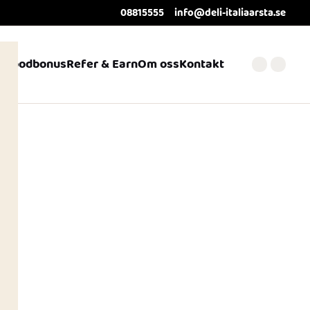
08815555
info@deli-italiaarsta.se
Foodbonus
Refer & Earn
Om oss
Kontakt