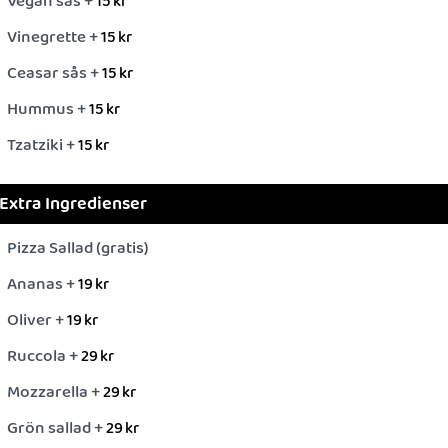
Vegan sås +
15
kr
Vinegrette +
15
kr
Ceasar sås +
15
kr
Hummus +
15
kr
Tzatziki +
15
kr
Extra Ingredienser
Pizza Sallad (gratis)
Ananas +
19
kr
Oliver +
19
kr
Ruccola +
29
kr
Mozzarella +
29
kr
Grön sallad +
29
kr