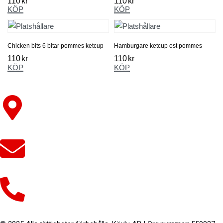
110
kr
110
kr
KÖP
KÖP
Chicken bits 6 bitar pommes ketcup
Hamburgare ketcup ost pommes
110
kr
110
kr
KÖP
KÖP
Johanneshovsvägen 141, 120 47 Årsta
info@deli-italiaarsta.se
08815555