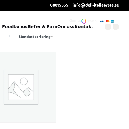
08815555
info@deli-italiaarsta.se
Foodbonus
Refer & Earn
Om oss
Kontakt
Standardsortering