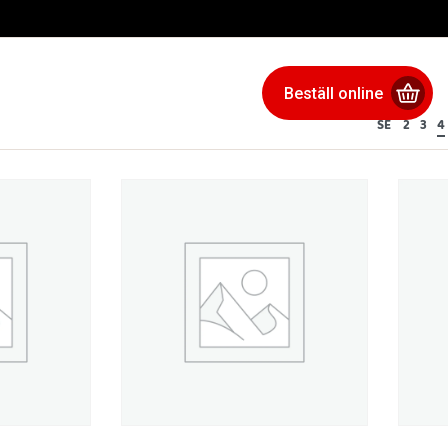
Beställ online
SE
2
3
4