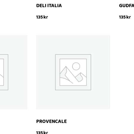
DELI ITALIA
GUDF
135
kr
135
kr
KÖP
KÖP
SNABBTITT
SN
PROVENCALE
135
kr