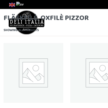
FLÄSKFILÈ, OXFILÈ PIZZOR
SHOWING ALL 7 RESULTS