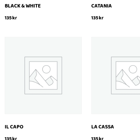
BLACK & WHITE
CATANIA
135
kr
135
kr
KÖP
KÖP
SNABBTITT
SNABBTITT
IL CAPO
LA CASSA
135
kr
135
kr