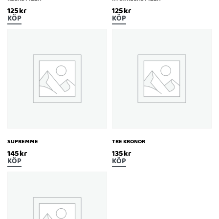
125
kr
125
kr
KÖP
KÖP
SUPREMME
TRE KRONOR
145
kr
135
kr
KÖP
KÖP