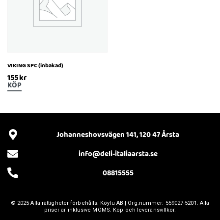
VIKING SPC (inbakad)
155
kr
KÖP
Johanneshovsvägen 141, 120 47 Årsta
info@deli-italiaarsta.se
08815555
© 2025 Alla rättigheter förbehålls.
Köylu AB
| Org.nummer: 559027-5201. Alla
priser är inklusive MOMS. Köp och leveransvillkor.