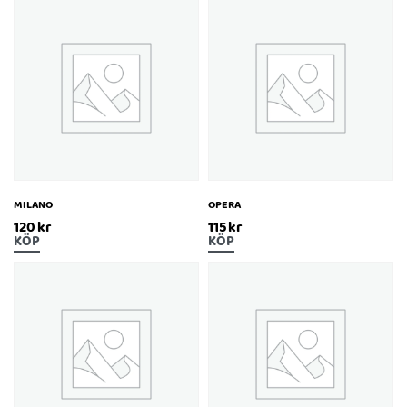
MILANO
OPERA
120
kr
115
kr
KÖP
KÖP